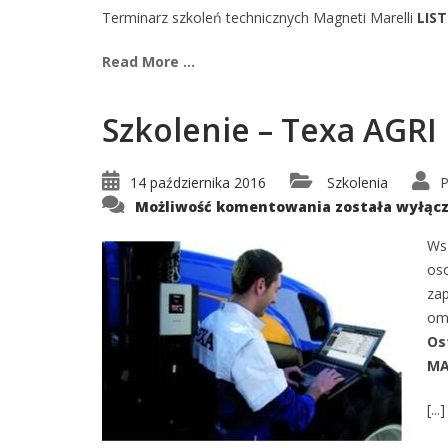
Terminarz szkoleń technicznych Magneti Marelli
LIS
Read More ...
Szkolenie – Texa AGRI
14 października 2016
Szkolenia
P
Szkolenie
Możliwość komentowania
została wyłąc
–
Texa
AGRI
Ws
D1A
os
zap
oma
Os
MA
[...]