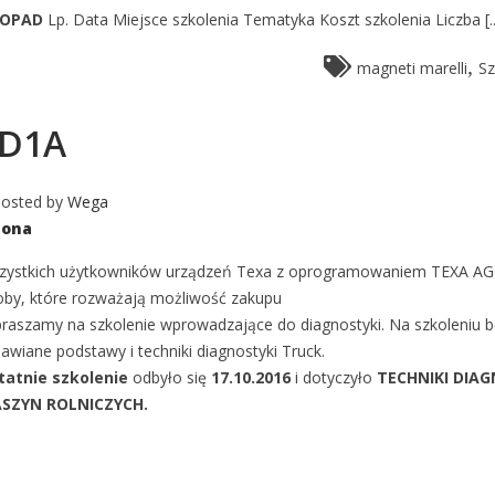
TOPAD
Lp. Data Miejsce szkolenia Tematyka Koszt szkolenia Liczba [..
,
magneti marelli
Sz
 D1A
osted by
Wega
zona
zystkich użytkowników urządzeń Texa z oprogramowaniem TEXA AG
oby, które rozważają możliwość zakupu
raszamy na szkolenie wprowadzające do diagnostyki. Na szkoleniu 
wiane podstawy i techniki diagnostyki Truck.
tatnie szkolenie
odbyło się
17.10.2016
i dotyczyło
TECHNIKI DIAG
SZYN ROLNICZYCH.