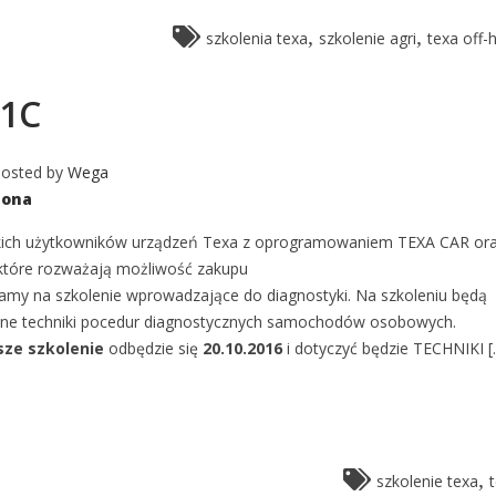
,
,
szkolenia texa
szkolenie agri
texa off-
D1C
osted by
Wega
zona
ich użytkowników urządzeń Texa z oprogramowaniem TEXA CAR or
które rozważają możliwość zakupu
amy na szkolenie wprowadzające do diagnostyki. Na szkoleniu będą
e techniki pocedur diagnostycznych samochodów osobowych.
sze szkolenie
odbędzie się
20.10.2016
i dotyczyć będzie TECHNIKI [..
,
szkolenie texa