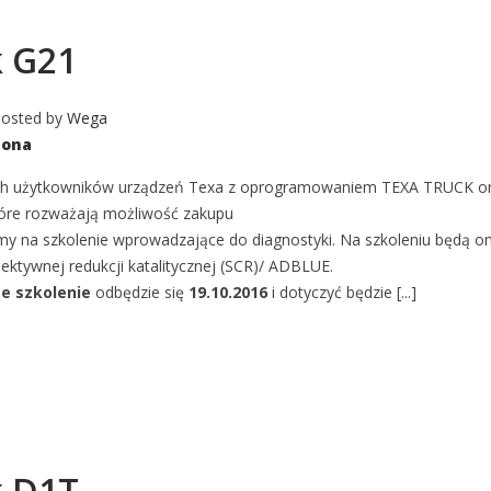
k G21
osted by
Wega
zona
ch użytkowników urządzeń Texa z oprogramowaniem TEXA TRUCK o
tóre rozważają możliwość zakupu
my na szkolenie wprowadzające do diagnostyki. Na szkoleniu będą 
lektywnej redukcji katalitycznej (SCR)/ ADBLUE.
ze szkolenie
odbędzie się
19.10.2016
i dotyczyć będzie [...]
k D1T