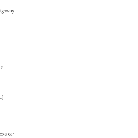
highway
az
.]
texa car