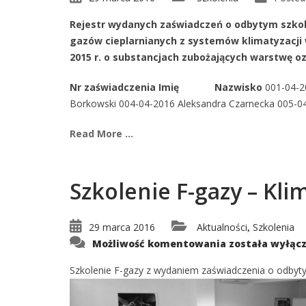
Rejestr wydanych zaświadczeń o odbytym szkol
gazów cieplarnianych z systemów klimatyzacji 
2015 r. o substancjach zubożających warstwę o
Nr zaświadczenia
Imię
Nazwisko
001-04-20
Borkowski 004-04-2016 Aleksandra Czarnecka 005-04-2
Read More ...
Szkolenie F-gazy – K
29 marca 2016
Aktualności
Szkolenia
,
Szkolenie
Możliwość komentowania
została wyłąc
F-
gazy
–
Szkolenie F-gazy z wydaniem zaświadczenia o odbytym
Klimatyzacja
samochodowa