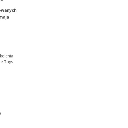
rowanych
 maja
kolenia
e Tags
)