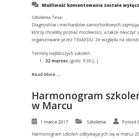
Szkolenia
Możliwość komentowania
została wyłąc
TEXA
–
terminy
Szkolenia Texa
w
Diagnostów i mechaników samochodowych zajmującyc
marcu
którzy chcieliby poznać możliwości, a także nauczy
organizowane przez TEXAEDU. Ze względu na obostrze
Terminy najbliższych szkoleń:
22 marzec
(godz. 9.00 [...]
Read More ...
Harmonogram szkoleń 
w Marcu
1 marca 2017
Szkolenia
Posted 
Harmonogram szkoleń odbywających się w marcu 20