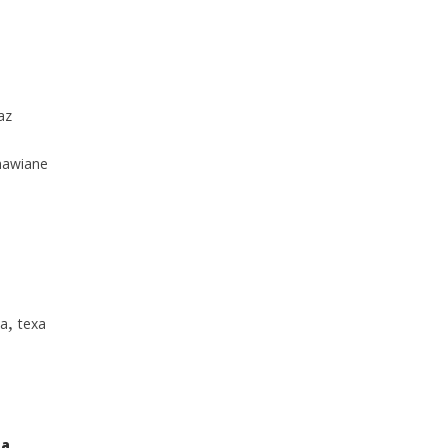
az
mawiane
,
xa
texa
na