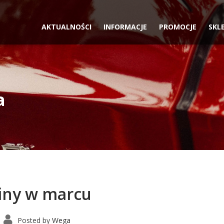
AKTUALNOŚCI
INFORMACJE
PROMOCJE
SKL
a
miny w marcu
Posted by
Wega