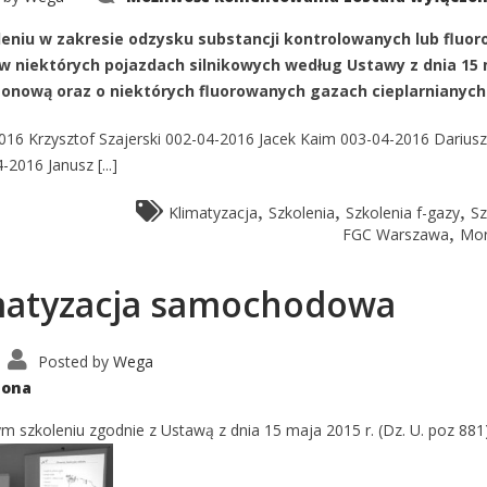
zaświadczeń
o
odbytym
eniu w zakresie odzysku substancji kontrolowanych lub fluo
szkoleniu
w niektórych pojazdach silnikowych według Ustawy z dnia 15
zonową oraz o niektórych fluorowanych gazach cieplarnianych
16 Krzysztof Szajerski 002-04-2016 Jacek Kaim 003-04-2016 Dariusz
016 Janusz [...]
,
,
,
Klimatyzacja
Szkolenia
Szkolenia f-gazy
Sz
,
FGC Warszawa
Mor
limatyzacja samochodowa
Posted by
Wega
zona
 szkoleniu zgodnie z Ustawą z dnia 15 maja 2015 r. (Dz. U. poz 881