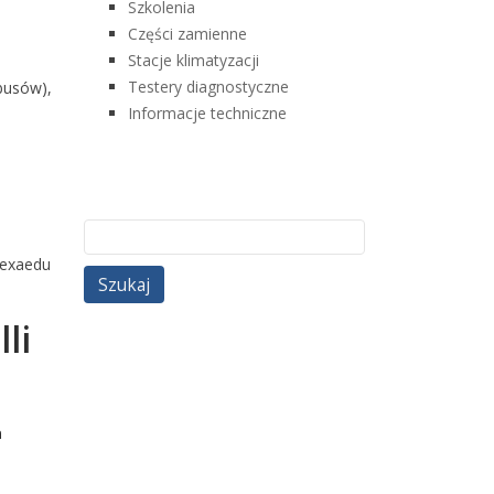
Szkolenia
Części zamienne
Stacje klimatyzacji
Testery diagnostyczne
busów),
Informacje techniczne
a
Szukaj:
texaedu
li
a