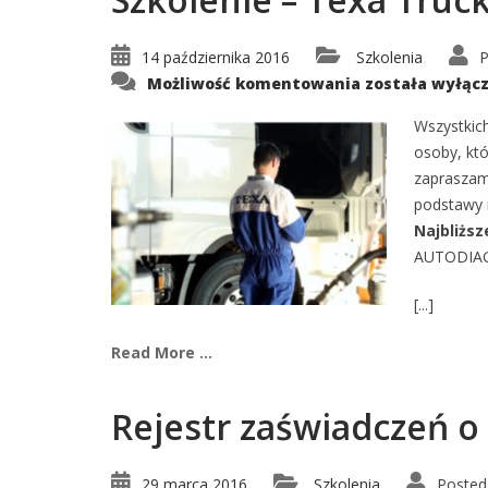
14 października 2016
Szkolenia
P
Szkolenie
Możliwość komentowania
została wyłąc
–
Texa
Truck
Wszystkic
D1T
osoby, kt
zapraszam
podstawy i
Najbliższ
AUTODIAG
[...]
Read More ...
Rejestr zaświadczeń o
29 marca 2016
Szkolenia
Posted