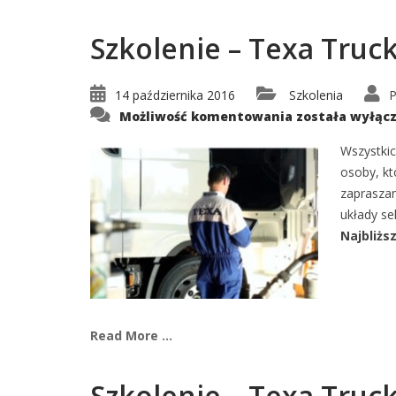
Szkolenie – Texa Truc
14 października 2016
Szkolenia
P
Szkolenie
Możliwość komentowania
została wyłąc
–
Texa
Truck
Wszystki
G21
osoby, k
zaprasza
układy se
Najbliżs
Read More ...
Szkolenie – Texa Truc