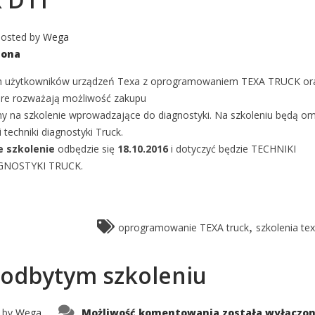
osted by
Wega
zona
h użytkowników urządzeń Texa z oprogramowaniem TEXA TRUCK or
óre rozważają możliwość zakupu
y na szkolenie wprowadzające do diagnostyki. Na szkoleniu będą o
 techniki diagnostyki Truck.
e szkolenie
odbędzie się
18.10.2016
i dotyczyć będzie TECHNIKI
NOSTYKI TRUCK.
,
oprogramowanie TEXA truck
szkolenia te
 odbytym szkoleniu
Rejestr
 by
Wega
Możliwość komentowania
została wyłączo