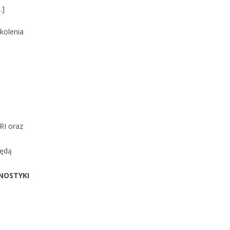
.]
kolenia
RI oraz
będą
NOSTYKI