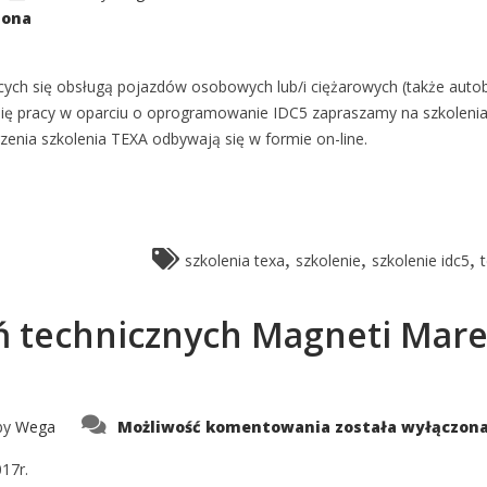
zona
h się obsługą pojazdów osobowych lub/i ciężarowych (także auto
ć się pracy w oparciu o oprogramowanie IDC5 zapraszamy na szkoleni
nia szkolenia TEXA odbywają się w formie on-line.
,
,
,
szkolenia texa
szkolenie
szkolenie idc5
technicznych Magneti Marel
Harmonogram
by
Wega
Możliwość komentowania
została wyłączon
szkoleń
technicznych
Magneti
17r.
Marelli