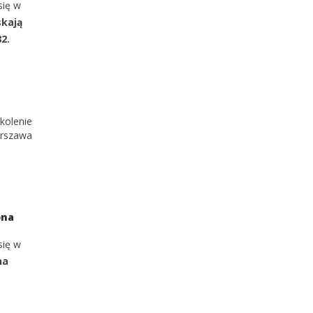
się w
skają
2.
kolenie
arszawa
ona
się w
na