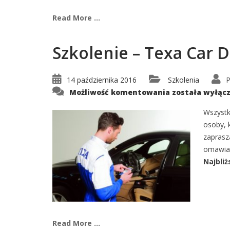
Read More ...
Szkolenie – Texa Car 
14 października 2016
Szkolenia
P
Szkolenie
Możliwość komentowania
została wyłąc
–
Texa
Car
Wszystk
D1C
osoby, 
zaprasz
omawian
Najbliż
Read More ...