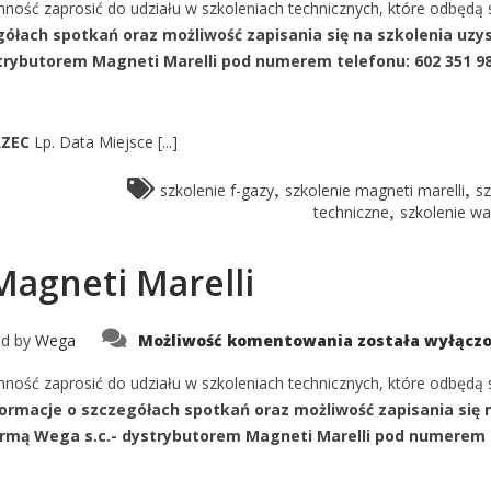
ność zaprosić do udziału w szkoleniach technicznych, które odbędą 
w
Marcu
łach spotkań oraz możliwość zapisania się na szkolenia uzy
strybutorem Magneti Marelli
pod numerem telefonu: 602 351 98
ZEC
Lp. Data Miejsce [...]
,
,
szkolenie f-gazy
szkolenie magneti marelli
sz
,
techniczne
szkolenie w
Magneti Marelli
Szkolenia
d by
Wega
Możliwość komentowania
została wyłącz
techniczne
Magneti
Marelli
ność zaprosić do udziału w szkoleniach technicznych, które odbędą 
rmacje o szczegółach spotkań oraz możliwość zapisania się 
firmą Wega s.c.- dystrybutorem Magneti Marelli
pod numerem