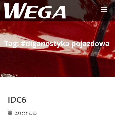
Tag: #diganostyka pojazdowa
IDC6
23 lipca 2025