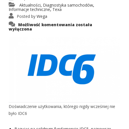
Aktualności
Diagnostyka samochodów
,
,
Informacje techniczne
Texa
,
Posted by
Wega
IDC6
Możliwość komentowania
została
wyłączona
Doświadczenie użytkowania, którego nigdy wcześniej nie
było IDC6
Bazując na solidnym fundamencie IDC5, najnowsze