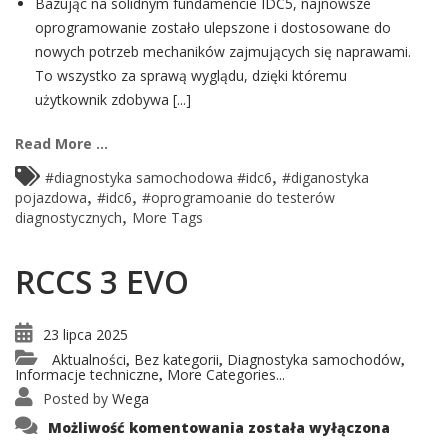
Bazując na solidnym fundamencie IDC5, najnowsze
oprogramowanie zostało ulepszone i dostosowane do
nowych potrzeb mechaników zajmujących się naprawami.
To wszystko za sprawą wyglądu, dzięki któremu
użytkownik zdobywa [...]
Read More ...
,
#diagnostyka samochodowa #idc6
#diganostyka
,
,
pojazdowa
#idc6
#oprogramoanie do testerów
,
diagnostycznych
More Tags
RCCS 3 EVO
23 lipca 2025
Aktualności
Bez kategorii
Diagnostyka samochodów
,
,
,
Informacje techniczne
More Categories...
,
Posted by
Wega
RCCS
Możliwość komentowania
została wyłączona
3