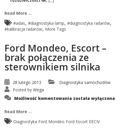
rozdzielczości 4K
, [...]
Read More ...
,
,
,
#adas
#diagnostyka lamp
#diagnostyka radarów
,
#kalibracja radarów
More Tags
Ford Mondeo, Escort –
brak połączenia ze
sterownikiem silnika
28 lutego 2013
Diagnostyka samochodów
Posted by
Wega
Ford
Możliwość komentowania
została wyłączona
Mondeo,
Escort
–
Read More ...
brak
połączenia
ze
Diagnostyka Ford Mondeo Ford Escort EECIV
sterownikiem
silnika