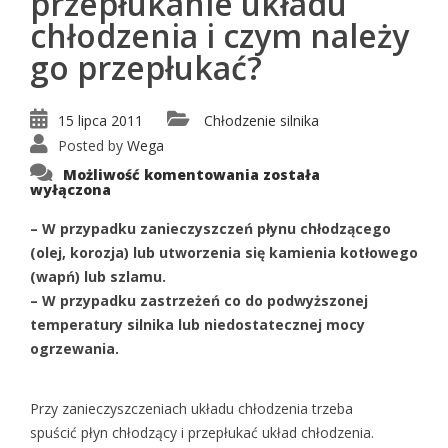
przepłukanie układu
chłodzenia i czym należy
go przepłukać?
15 lipca 2011
Chłodzenie silnika
Posted by
Wega
W
Możliwość komentowania
została
jakich
wyłączona
przypadkach
może
być
– W przypadku zanieczyszczeń płynu chłodzącego
konieczne
(olej, korozja) lub utworzenia się kamienia kotłowego
przepłukanie
układu
(wapń) lub szlamu.
chłodzenia
i
– W przypadku zastrzeżeń co do podwyższonej
czym
należy
temperatury silnika lub niedostatecznej mocy
go
ogrzewania.
przepłukać?
Przy zanieczyszczeniach układu chłodzenia trzeba
spuścić płyn chłodzący i przepłukać układ chłodzenia.