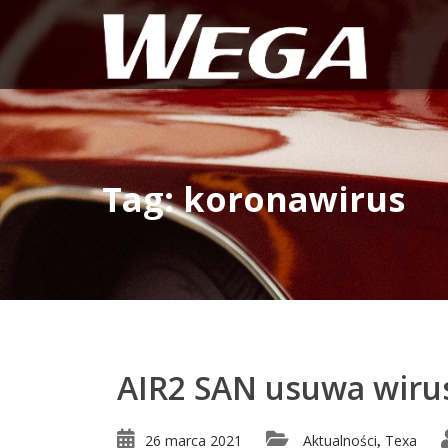
Tag: koronawirus
AIR2 SAN usuwa wiru
26 marca 2021
Aktualności
Texa
,