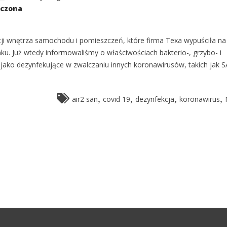
ączona
cji wnętrza samochodu i pomieszczeń, które firma Texa wypuściła na
u. Już wtedy informowaliśmy o właściwościach bakterio-, grzybo- i
ako dezynfekujące w zwalczaniu innych koronawirusów, takich jak S
,
,
,
,
air2 san
covid 19
dezynfekcja
koronawirus