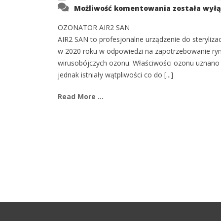
AIR2
Możliwość komentowania
została wył
SAN
usuwa
wirusa
OZONATOR AIR2 SAN
SARS-
AIR2 SAN to profesjonalne urządzenie do steryliza
CoV-
2
w 2020 roku w odpowiedzi na zapotrzebowanie rynk
wirusobójczych ozonu. Właściwości ozonu uznano j
jednak istniały wątpliwości co do [...]
Read More ...