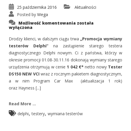
25 października 2016
Aktualności
Posted by
Wega
Promocja
Możliwość komentowania
została
wymiany
wyłączona
testerów
Delphi
Drodzy klienci, w dalszym ciągu trwa
„Promocja wymiany
testerów Delphi”
na zastąpienie starego testera
diagnostycznego Delphi nowym. Ci z państwa, którzy w
okresie promocji 01.08-30.11.16 dokonają wymiany starego
urządzenia otrzymują w cenie
1 042 €*
netto nowy
Tester
DS150 NEW VCI
wraz z rocznym pakietem diagnostycznym,
a w nim Program Car Max (aktualizacja 1 rok)
oraz Hayness [...]
Read More ...
,
,
delphi
testery
wymiana testerów