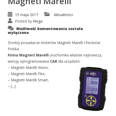
Magneti Marelli
15 maja 2017
Aktualności
Posted by
Wega
Oprogramowanie
Możliwość komentowania
została
Car-
wyłączona
aktualizacja
dla
testerów
Drodzy posiadacze testerów Magneti Marelli Checkstar
Magneti
Polska
Marelli
Firma Magneti Marelli
uruchomiła właśnie najnowszą
wersję oprogramowania
CAR
dla urządzeń:
– Magneti Marelli Vision,
– Magneti Marelli Flex,
– Magneti Marelli Smart,
– [...]