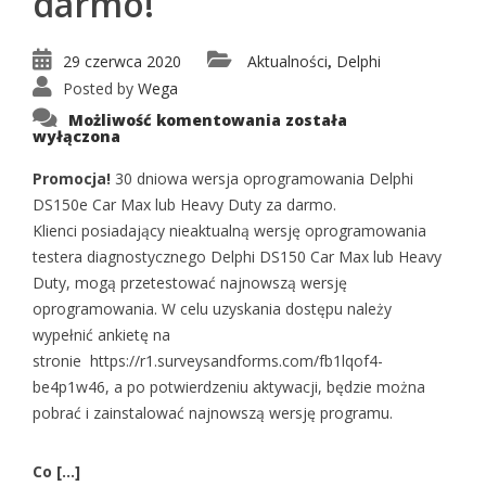
darmo!
29 czerwca 2020
Aktualności
Delphi
,
Posted by
Wega
Delphi
Możliwość komentowania
została
–
wyłączona
30
dni
oprogramowania
Promocja!
30 dniowa wersja oprogramowania Delphi
za
DS150e Car Max lub Heavy Duty za darmo.
darmo!
Klienci posiadający nieaktualną wersję oprogramowania
testera diagnostycznego Delphi DS150 Car Max lub Heavy
Duty, mogą przetestować najnowszą wersję
oprogramowania. W celu uzyskania dostępu należy
wypełnić ankietę na
stronie https://r1.surveysandforms.com/fb1lqof4-
be4p1w46, a po potwierdzeniu aktywacji, będzie można
pobrać i zainstalować najnowszą wersję programu.
Co [...]