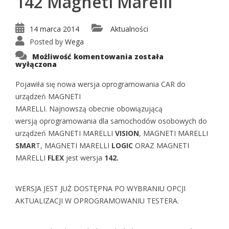
142 Magneti Marelli
14 marca 2014
Aktualności
Posted by
Wega
Aktualizacja
Możliwość komentowania
została
oprogramowania
wyłączona
CAR
142
Magneti
Pojawiła się nowa wersja oprogramowania CAR do
Marelli
urządzeń MAGNETI
MARELLI. Najnowszą obecnie obowiązującą
wersją oprogramowania dla samochodów osobowych do
urządzeń MAGNETI MARELLI
VISION
, MAGNETI MARELLI
SMAR
T, MAGNETI MARELLI
LOGIC
ORAZ MAGNETI
MARELLI
FLEX
jest wersja
142.
WERSJA JEST JUŻ DOSTĘPNA PO WYBRANIU OPCJI
AKTUALIZACJI W OPROGRAMOWANIU TESTERA.