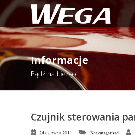
Informacje
Bądź na bieżąco
Czujnik sterowania p
24 czerwca 2011
Not categorized