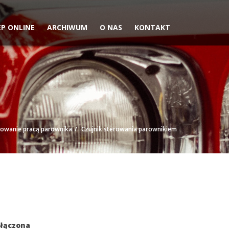
EP ONLINE
ARCHIWUM
O NAS
KONTAKT
rowanie pracą parownika
Czujnik sterowania parownikiem
yłączona