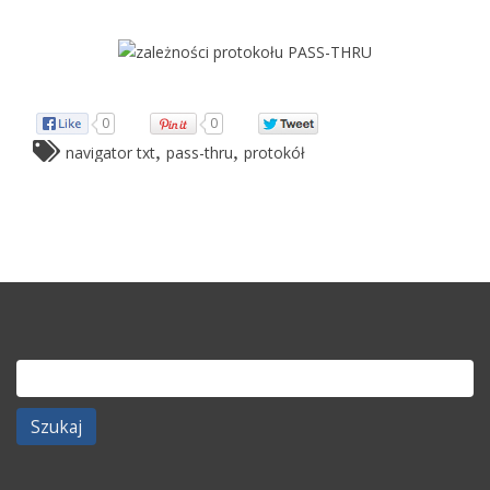
0
0
,
,
navigator txt
pass-thru
protokół
Szukaj: