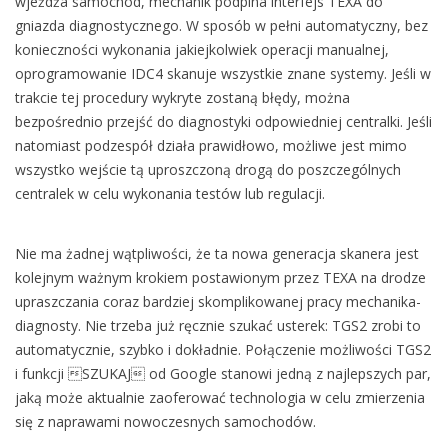
wjeżdża samochód, mechanik podpina interfejs TEXA do
gniazda diagnostycznego. W sposób w pełni automatyczny, bez
konieczności wykonania jakiejkolwiek operacji manualnej,
oprogramowanie IDC4 skanuje wszystkie znane systemy. Jeśli w
trakcie tej procedury wykryte zostaną błędy, można
bezpośrednio przejść do diagnostyki odpowiedniej centralki. Jeśli
natomiast podzespół działa prawidłowo, możliwe jest mimo
wszystko wejście tą uproszczoną drogą do poszczególnych
centralek w celu wykonania testów lub regulacji.
Nie ma żadnej wątpliwości, że ta nowa generacja skanera jest
kolejnym ważnym krokiem postawionym przez TEXA na drodze
upraszczania coraz bardziej skomplikowanej pracy mechanika-
diagnosty. Nie trzeba już ręcznie szukać usterek: TGS2 zrobi to
automatycznie, szybko i dokładnie. Połączenie możliwości TGS2
i funkcji SZUKAJ od Google stanowi jedną z najlepszych par,
jaką może aktualnie zaoferować technologia w celu zmierzenia
się z naprawami nowoczesnych samochodów.