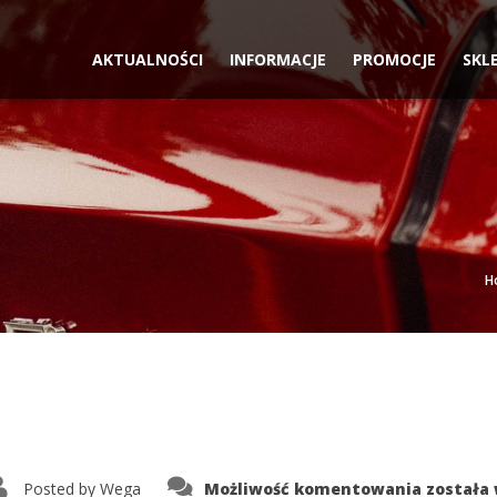
AKTUALNOŚCI
INFORMACJE
PROMOCJE
SKL
H
855
Posted by
Wega
Możliwość komentowania
została