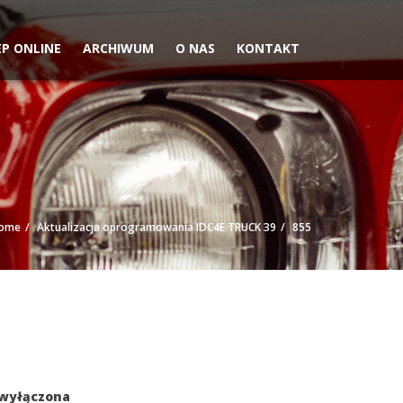
EP ONLINE
ARCHIWUM
O NAS
KONTAKT
ome
Aktualizacja oprogramowania IDC4E TRUCK 39
855
 wyłączona