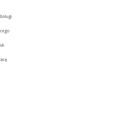
bsługi
ącego
ysk
racę