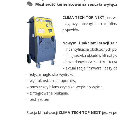
STACJA
Możliwość komentowania
została wyłąc
CLIMA
TECH
TOP
CLIMA TECH TOP
NEXT
NEXT
jest w
diagnozy i obsługi instalacji k
pojazdów.
Nowymi funkcjami stacji są 
– indentyfikacja obsłużonych p
– diagnostyka układów klimatyza
– baza danych CAR + TRUCK+AG
– aktualizacja firmware i bazy 
– edycja nagłówka wydruku,
– wydruk ostatnich raportów,
– miesięczny bilans czynnika Wejście/Wyjście,
– zintegrowane płukanie,
– test azotem
Stacja klimatyzacji
CLIMA TECH TOP
NEXT
jest w p