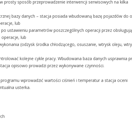
ia w prosty sposób przeprowadzenie interwencji serwisowych na kilka
rznej bazy danych – stacja posiada wbudowaną bazę pojazdów do o
eracje, lub
po ustawieniu parametrów poszczególnych operacji przez obsługuj
 operacje, lub
wykonania (odzysk środka chłodzącego, osuszanie, wtrysk oleju, wtr
ntrolować kolejne cykle pracy. Wbudowana baza danych usprawnia p
. Stacja opisowo prowadzi przez wykonywane czynności.
o programu wprowadzić wartości ciśnień i temperatur a stacja oceni
entualna usterka.
ych