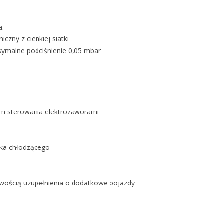
a.
iczny z cienkiej siatki
ymalne podciśnienie 0,05 mbar
tem sterowania elektrozaworami
ika chłodzącego
ością uzupełnienia o dodatkowe pojazdy