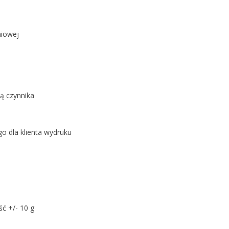
niowej
ią czynnika
o dla klienta wydruku
ć +/- 10 g