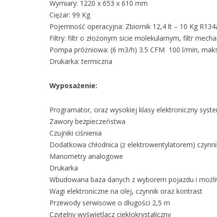
Wymiary: 1220 x 653 x 610 mm
Ciężar: 99 Kg
Pojemność operacyjna: Zbiornik 12,4 lt – 10 Kg R134
Filtry: filtr o złożonym sicie molekularnym, filtr mechan
Pompa próżniowa: (6 m3/h) 3.5 CFM 100 l/min, maks
Drukarka: termiczna
Wyposażenie:
Programator, oraz wysokiej klasy elektroniczny sys
Zawory bezpieczeństwa
Czujniki ciśnienia
Dodatkowa chłodnica (z elektrowentylatorem) czynn
Manometry analogowe
Drukarka
Wbudowana baza danych z wyborem pojazdu i możliw
Wagi elektroniczne na olej, czynnik oraz kontrast
Przewody serwisowe o długości 2,5 m
Czytelny wyświetlacz ciekłokrystaliczny