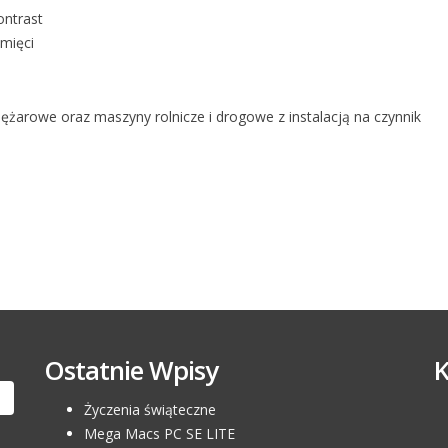
ontrast
amięci
arowe oraz maszyny rolnicze i drogowe z instalacją na czynnik
Ostatnie Wpisy
Życzenia świąteczne
Mega Macs PC SE LITE