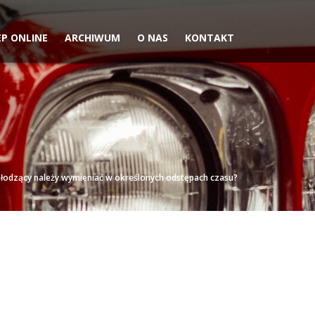
EP ONLINE
ARCHIWUM
O NAS
KONTAKT
łodzący należy wymieniać w określonych odstępach czasu?