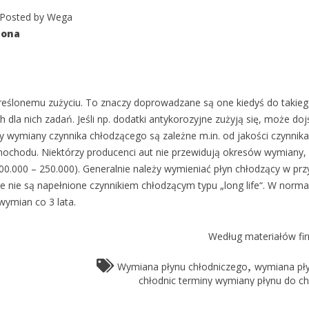
Posted by
Wega
zona
reślonemu zużyciu. To znaczy doprowadzane są one kiedyś do takie
h dla nich zadań. Jeśli np. dodatki antykorozyjne zużyją się, może doj
 wymiany czynnika chłodzącego są zależne m.in. od jakości czynnika
ochodu. Niektórzy producenci aut nie przewidują okresów wymiany, 
100.000 – 250.000). Generalnie należy wymieniać płyn chłodzący w pr
re nie są napełnione czynnikiem chłodzącym typu „long life“. W norma
wymian co 3 lata.
Według materiałów fir
,
Wymiana płynu chłodniczego
wymiana pł
chłodnic terminy wymiany płynu do ch