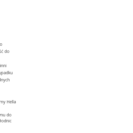
go
ść do
inni
zypadku
lnych
my Hella
ynu do
łodnic