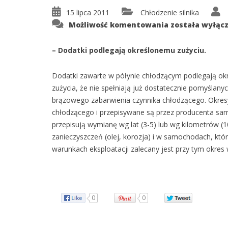
15 lipca 2011
Chłodzenie silnika
Dlaczego
Możliwość komentowania
została wyłąc
płynchłodzący
należy
wymieniać
– Dodatki podlegają określonemu zużyciu.
w
określonych
odstępach
czasu?
Dodatki zawarte w półynie chłodzącym podlegają ok
zużycia, że nie spełniają już dostatecznie pomyślanyc
brązowego zabarwienia czynnika chłodzącego. Okresy
chłodzącego i przepisywane są przez producenta sam
przepisują wymianę wg lat (3-5) lub wg kilometrów (
zanieczyszczeń (olej, korozja) i w samochodach, któ
warunkach eksploatacji zalecany jest przy tym okres 
0
0