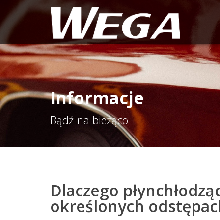
Informacje
Bądź na bieżąco
Dlaczego płynchłodzą
określonych odstępac