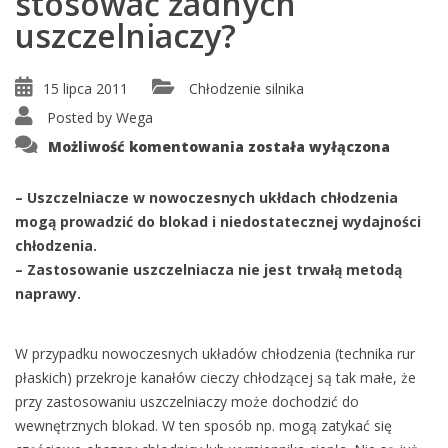
stosować żadnych
uszczelniaczy?
15 lipca 2011
Chłodzenie silnika
Posted by
Wega
Dlaczego
Możliwość komentowania
została wyłączona
w
układzie
chłodzenia
nie
– Uszczelniacze w nowoczesnych ukłdach chłodzenia
należy
mogą prowadzić do blokad i niedostatecznej wydajności
stosować
żadnych
chłodzenia.
uszczelniaczy?
– Zastosowanie uszczelniacza nie jest trwałą metodą
naprawy.
W przypadku nowoczesnych układów chłodzenia (technika rur
płaskich) przekroje kanałów cieczy chłodzącej są tak małe, że
przy zastosowaniu uszczelniaczy może dochodzić do
wewnętrznych blokad. W ten sposób np. mogą zatykać się