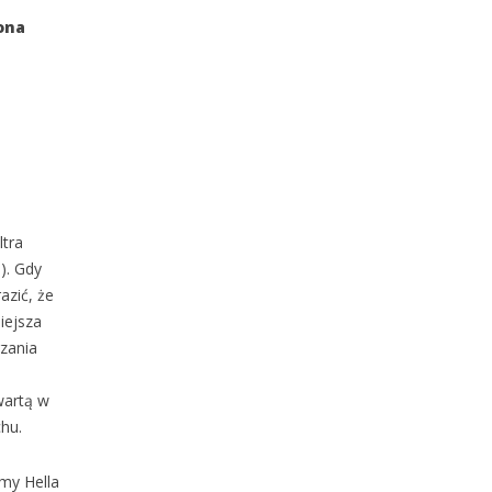
ona
ego?
ltra
). Gdy
azić, że
iejsza
rzania
wartą w
hu.
my Hella