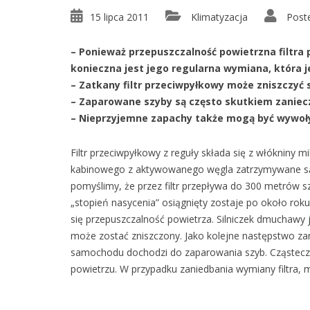
15 lipca 2011
Klimatyzacja
Post
– Ponieważ przepuszczalność powietrzna filtra
konieczna jest jego regularna wymiana, która j
– Zatkany filtr przeciwpyłkowy może zniszczyć
– Zaparowane szyby są często skutkiem zaniecz
– Nieprzyjemne zapachy także mogą być wywoły
Filtr przeciwpyłkowy z reguły składa się z włókniny mik
kabinowego z aktywowanego węgla zatrzymywane są 
pomyślimy, że przez filtr przepływa do 300 metrów 
„stopień nasycenia” osiągnięty zostaje po około roku l
się przepuszczalność powietrza. Silniczek dmuchawy 
może zostać zniszczony. Jako kolejne następstwo za
samochodu dochodzi do zaparowania szyb. Cząsteczki 
powietrzu. W przypadku zaniedbania wymiany filtra