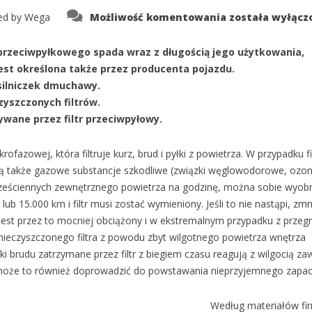
Dlaczego
ed by
Wega
Możliwość komentowania
została wyłącz
konieczna
jest
wymiana
 przeciwpyłkowego spada wraz z długością jego użytkowania,
filtra
przeciwpyłkow
est określona także przez producenta pojazdu.
 silniczek dmuchawy.
yszczonych filtrów.
wane przez filtr przeciwpyłowy.
rofazowej, która filtruje kurz, brud i pyłki z powietrza. W przypadku fi
także gazowe substancje szkodliwe (związki węglowodorowe, ozon
sześciennych zewnętrznego powietrza na godzinę, można sobie wyobr
ub 15.000 km i filtr musi zostać wymieniony. Jeśli to nie nastąpi, zmn
jest przez to mocniej obciążony i w ekstremalnym przypadku z przeg
nieczyszczonego filtra z powodu zbyt wilgotnego powietrza wnętrza
brudu zatrzymane przez filtr z biegiem czasu reagują z wilgocią za
, może to również doprowadzić do powstawania nieprzyjemnego zapac
Według materiałów fir