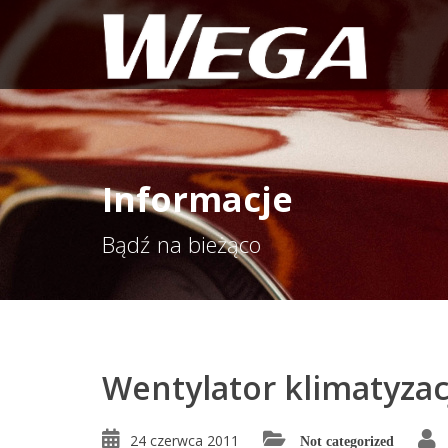
Informacje
Bądź na bieżąco
Wentylator klimatyzac
24 czerwca 2011
Not categorized