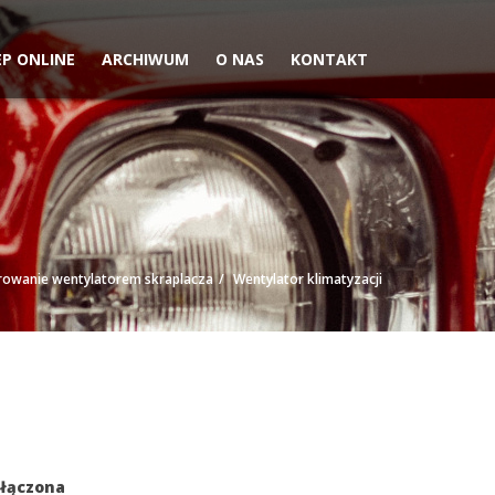
EP ONLINE
ARCHIWUM
O NAS
KONTAKT
rowanie wentylatorem skraplacza
Wentylator klimatyzacji
r
yłączona