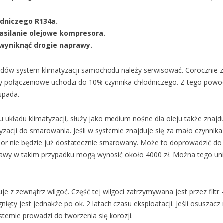
należy
serwisować
klimatyzację?
odniczego R134a.
zasilanie olejowe kompresora.
wyniknąć drogie naprawy.
ów system klimatyzacji samochodu należy serwisować. Corocznie z
y połączeniowe uchodzi do 10% czynnika chłodniczego. Z tego powo
spada.
u układu klimatyzacji, służy jako medium nośne dla oleju także znaj
yzacji do smarowania. Jeśli w systemie znajduje się za mało czynnika
sor nie będzie już dostatecznie smarowany. Może to doprowadzić do
prawy w takim przypadku mogą wynosić około 4000 zł. Można tego un
z zewnątrz wilgoć. Część tej wilgoci zatrzymywana jest przez filtr 
ięty jest jednakże po ok. 2 latach czasu eksploatacji. Jeśli osuszacz 
temie prowadzi do tworzenia się korozji.