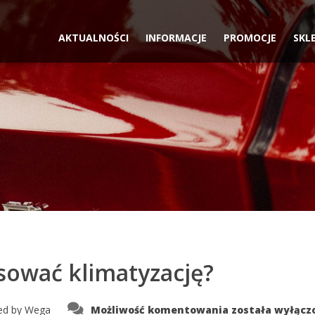
AKTUALNOŚCI
INFORMACJE
PROMOCJE
SKL
sować klimatyzację?
Dlaczego
ed by
Wega
Możliwość komentowania
została wyłącz