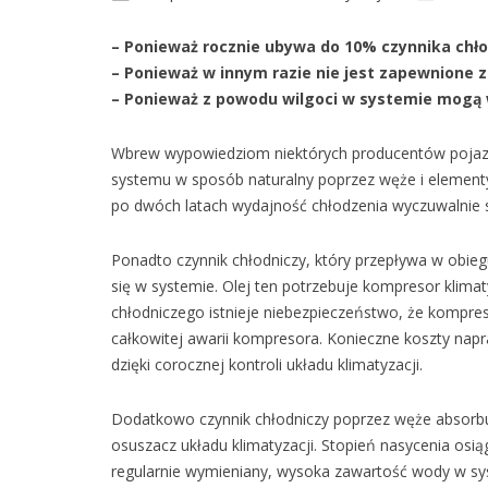
– Ponieważ rocznie ubywa do 10% czynnika chł
– Ponieważ w innym razie nie jest zapewnione 
– Ponieważ z powodu wilgoci w systemie mogą 
Wbrew wypowiedziom niektórych producentów pojazd
systemu w sposób naturalny poprzez węże i element
po dwóch latach wydajność chłodzenia wyczuwalnie 
Ponadto czynnik chłodniczy, który przepływa w obieg
się w systemie. Olej ten potrzebuje kompresor klimat
chłodniczego istnieje niebezpieczeństwo, że kompre
całkowitej awarii kompresora. Konieczne koszty na
dzięki corocznej kontroli układu klimatyzacji.
Dodatkowo czynnik chłodniczy poprzez węże absorbuje 
osuszacz układu klimatyzacji. Stopień nasycenia osiągn
regularnie wymieniany, wysoka zawartość wody w sys