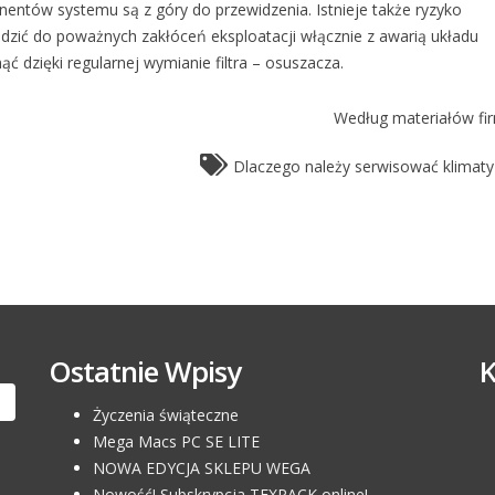
entów systemu są z góry do przewidzenia. Istnieje także ryzyko
zić do poważnych zakłóceń eksploatacji włącznie z awarią układu
 dzięki regularnej wymianie filtra – osuszacza.
Według materiałów fir
Dlaczego należy serwisować klimaty
Ostatnie Wpisy
Życzenia świąteczne
Mega Macs PC SE LITE
NOWA EDYCJA SKLEPU WEGA
Nowość! Subskrypcja TEXPACK online!