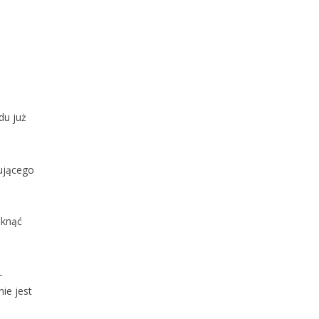
du już
dującego
iknąć
–
nie jest