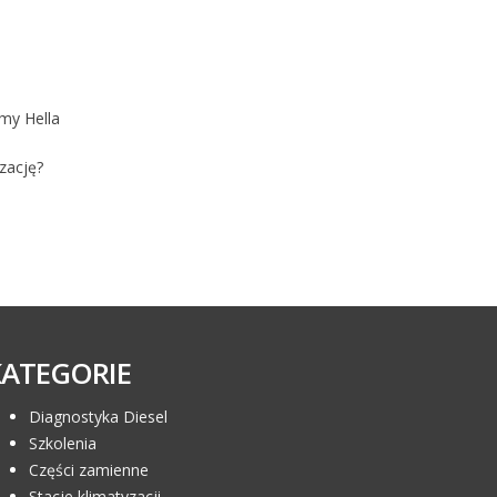
my Hella
zację?
KATEGORIE
Diagnostyka Diesel
Szkolenia
Części zamienne
Stacje klimatyzacji