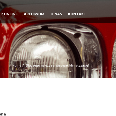
EP ONLINE
ARCHIWUM
O NAS
KONTAKT
Home
Dlaczego należy serwisować klimatyzację?
ona