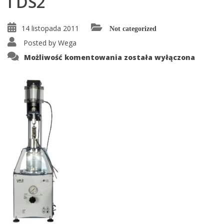
i DS2
14 listopada 2011
Not categorized
Posted by
Wega
Przystawka
Możliwość komentowania
została wyłączona
do
testowania
pompowtryskiwaczy
CRU2
i
DS2