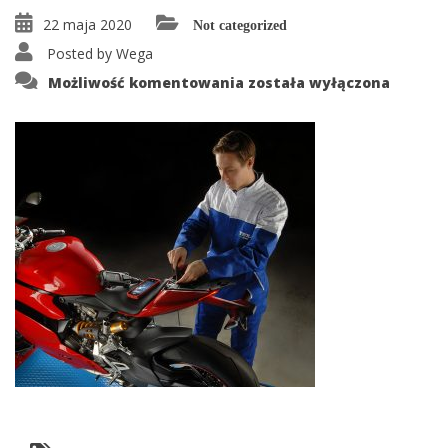
22 maja 2020
Not categorized
Posted by
Wega
prod-
Możliwość komentowania
została wyłączona
g-
navigator-
txb-
evolution-
04