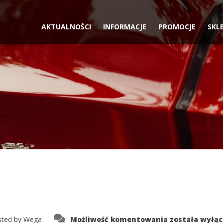
AKTUALNOŚCI
INFORMACJE
PROMOCJE
SKL
12
ted by
Wega
Możliwość komentowania
została wyłą