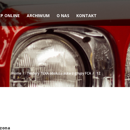
EP ONLINE
ARCHIWUM
O NAS
KONTAKT
Home
Testery TEXA obsłużą auta z grupy FCA
12
czona