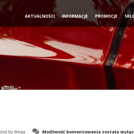
AKTUALNOŚCI
INFORMACJE
PROMOCJE
SKL
11
ted by
Wega
Możliwość komentowania
została wyłą