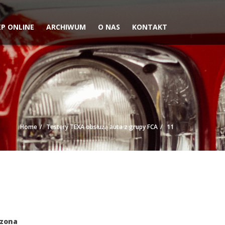
EP ONLINE
ARCHIWUM
O NAS
KONTAKT
Home
Testery TEXA obsłużą auta z grupy FCA
11
czona