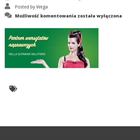
Posted by
Wega
hella
Możliwość komentowania
została wyłączona
fb