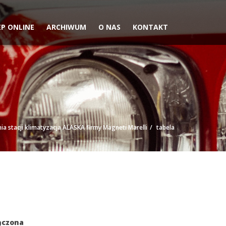
EP ONLINE
ARCHIWUM
O NAS
KONTAKT
ia stacji klimatyzacja ALASKA firmy Magneti Marelli
tabela
ączona