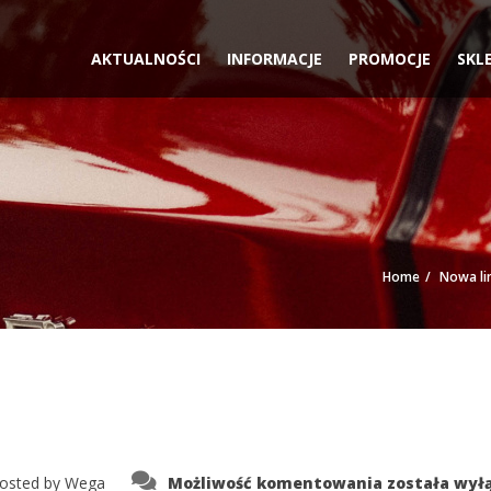
AKTUALNOŚCI
INFORMACJE
PROMOCJE
SKL
Home
Nowa lin
tabela
osted by
Wega
Możliwość komentowania
została wył