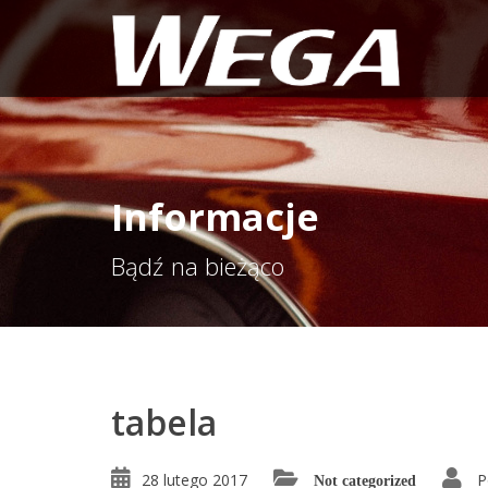
Informacje
Bądź na bieżąco
tabela
28 lutego 2017
P
Not categorized