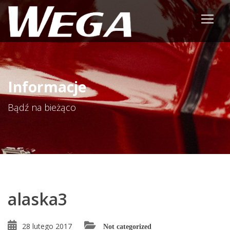
Informacje
Bądź na bieżąco
alaska3
28 lutego 2017
Not categorized