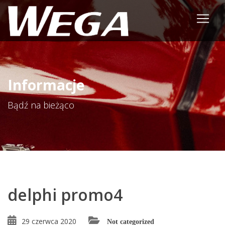
Informacje
Bądź na bieżąco
delphi promo4
29 czerwca 2020
Not categorized