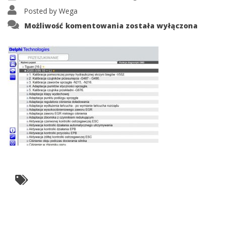
Posted by
Wega
delphi
Możliwość komentowania
została wyłączona
promo4