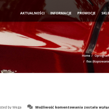
AKTUALNOŚCI
INFORMACJE
PROMOCJE
SKL
Home
Oprogramo
flex (Kopiowani
flex
sted by
Wega
Możliwość komentowania
została wyłą