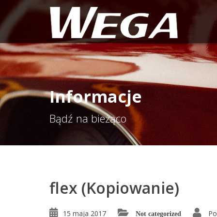
Informacje
Bądź na bieżąco
flex (Kopiowanie)
15 maja 2017
Po
Not categorized