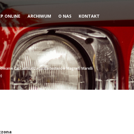
EP ONLINE
ARCHIWUM
O NAS
KONTAKT
wanie Car- aktualizacja dla testerów Magneti Marelli
e)
czona